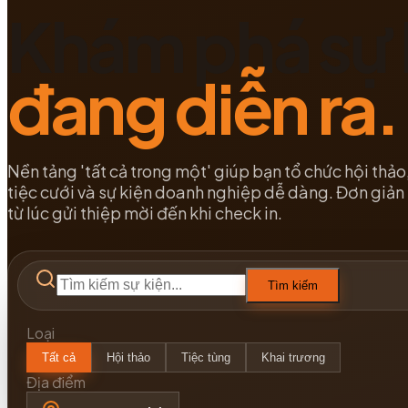
Khám phá sự 
đang diễn ra.
Nền tảng 'tất cả trong một' giúp bạn tổ chức hội thảo,
tiệc cưới và sự kiện doanh nghiệp dễ dàng. Đơn giản 
từ lúc gửi thiệp mời đến khi check in.
Tìm kiếm
Loại
Tất cả
Hội thảo
Tiệc tùng
Khai trương
Địa điểm