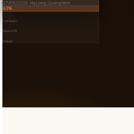
0
%
đã lấp đầy
Còn $
77
chỗ
Đang cập nhật...
Nguyễn Minh Tuấn
Check-in thành công · vừa xong
Live
KT
The Bloom Coffee — Q.3
13/06/2026 · 123 Võ Văn Tần, Q.3
94
%
SN
Gala Sinh Nhật 40 — Phúc Nguyễn
05/09/2026 · Vinpearl, Nha Trang
65
%
HN
Quảng Ninh Heritage Marathon
27/09/2026 · Hạ Long, Quảng Ninh
63
%