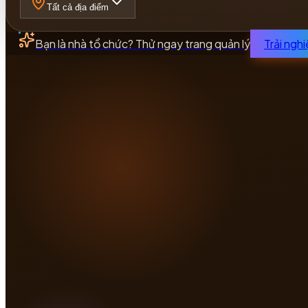
Tất cả địa điểm
Bạn là nhà tổ chức? Thử ngay trang quản lý
Trải ngh