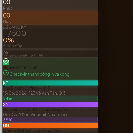
N
L
0
người đăng ký hôm nay
Từ 8 sự kiện đang mở
SẮP DIỄN RA
LIVE
Vietnam AI Summit 2026
GEM Center, Q.1, TP.HCM
⏱ ĐẾM NGƯỢC
00
Ngày
00
Giờ
00
Phút
00
Giây
Để ĐĂNG KÝ
0
/
500