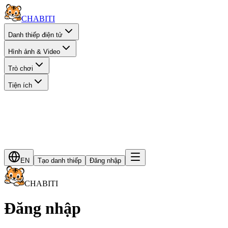
CHA
BITI
Danh thiếp điện tử
Hình ảnh & Video
Trò chơi
Tiện ích
EN
Tạo danh thiếp
Đăng nhập
CHA
BITI
Đăng nhập