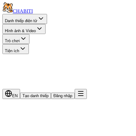
CHA
BITI
Danh thiếp điện tử
Hình ảnh & Video
Trò chơi
Tiện ích
EN
Tạo danh thiếp
Đăng nhập