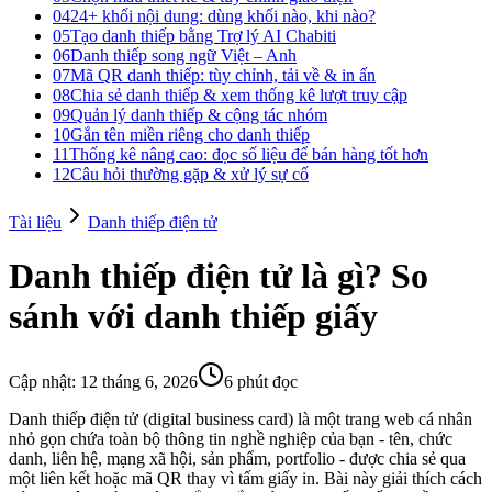
04
24+ khối nội dung: dùng khối nào, khi nào?
05
Tạo danh thiếp bằng Trợ lý AI Chabiti
06
Danh thiếp song ngữ Việt – Anh
07
Mã QR danh thiếp: tùy chỉnh, tải về & in ấn
08
Chia sẻ danh thiếp & xem thống kê lượt truy cập
09
Quản lý danh thiếp & cộng tác nhóm
10
Gắn tên miền riêng cho danh thiếp
11
Thống kê nâng cao: đọc số liệu để bán hàng tốt hơn
12
Câu hỏi thường gặp & xử lý sự cố
Tài liệu
Danh thiếp điện tử
Danh thiếp điện tử là gì? So
sánh với danh thiếp giấy
Cập nhật
:
12 tháng 6, 2026
6 phút đọc
Danh thiếp điện tử (digital business card) là một trang web cá nhân
nhỏ gọn chứa toàn bộ thông tin nghề nghiệp của bạn - tên, chức
danh, liên hệ, mạng xã hội, sản phẩm, portfolio - được chia sẻ qua
một liên kết hoặc mã QR thay vì tấm giấy in. Bài này giải thích cách