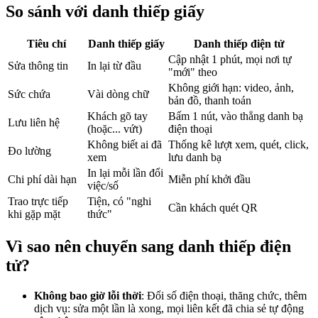
So sánh với danh thiếp giấy
Tiêu chí
Danh thiếp giấy
Danh thiếp điện tử
Cập nhật 1 phút, mọi nơi tự
Sửa thông tin
In lại từ đầu
"mới" theo
Không giới hạn: video, ảnh,
Sức chứa
Vài dòng chữ
bản đồ, thanh toán
Khách gõ tay
Bấm 1 nút, vào thẳng danh bạ
Lưu liên hệ
(hoặc... vứt)
điện thoại
Không biết ai đã
Thống kê lượt xem, quét, click,
Đo lường
xem
lưu danh bạ
In lại mỗi lần đổi
Chi phí dài hạn
Miễn phí khởi đầu
việc/số
Trao trực tiếp
Tiện, có "nghi
Cần khách quét QR
khi gặp mặt
thức"
Vì sao nên chuyển sang danh thiếp điện
tử?
Không bao giờ lỗi thời
: Đổi số điện thoại, thăng chức, thêm
dịch vụ: sửa một lần là xong, mọi liên kết đã chia sẻ tự động