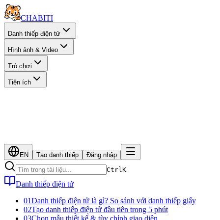
CHA
BITI
Danh thiếp điện tử
Hình ảnh & Video
Trò chơi
Tiện ích
EN
Tạo danh thiếp
Đăng nhập
Ctrl
K
Danh thiếp điện tử
01
Danh thiếp điện tử là gì? So sánh với danh thiếp giấy
02
Tạo danh thiếp điện tử đầu tiên trong 5 phút
03
Chọn mẫu thiết kế & tùy chỉnh giao diện