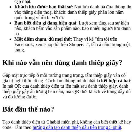
cập nhật.
Khách lưu được bạn thật sự
: Nút lưu danh bạ đưa thông tin
vào thẳng điện thoại khách; danh thiếp giấy phần lớn nằm
quên trong ví rồi bị vứt đi.
Bạn biết điều gì đang hiệu quả
: Lượt xem tăng sau sự kiện
nào, khách bấm vào sản phẩm nào, bao nhiêu người lưu danh
bạ.
Một điểm chạm, đủ mọi thứ
: Thay vì kể "tìm tôi trên
Facebook, xem shop tôi trên Shopee...", tất cả nằm trong một
trang.
Khi nào vẫn nên dùng danh thiếp giấy?
Gặp mặt trực tiếp ở môi trường trang trọng, tấm thiệp giấy vẫn có
giá trị nghi thức riêng. Cách làm thông minh nhất là
kết hợp cả hai
:
In mã QR của danh thiếp điện tử lên mặt sau danh thiếp giấy, danh
thiếp giấy gây ấn tượng ban đầu, mã QR đưa khách về trang đầy đủ
và đo lường được.
Bắt đầu thế nào?
Tạo danh thiếp điện tử Chabiti miễn phí, không cần biết thiết kế hay
code - làm theo
hướng dẫn tạo danh thiếp đầu tiên trong 5 phút
.