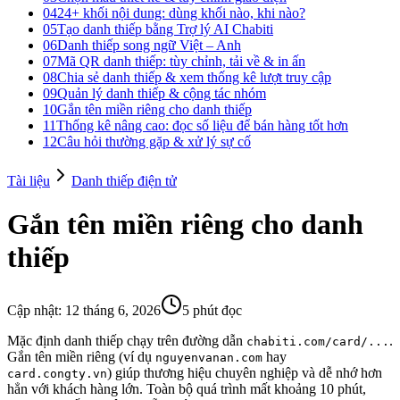
04
24+ khối nội dung: dùng khối nào, khi nào?
05
Tạo danh thiếp bằng Trợ lý AI Chabiti
06
Danh thiếp song ngữ Việt – Anh
07
Mã QR danh thiếp: tùy chỉnh, tải về & in ấn
08
Chia sẻ danh thiếp & xem thống kê lượt truy cập
09
Quản lý danh thiếp & cộng tác nhóm
10
Gắn tên miền riêng cho danh thiếp
11
Thống kê nâng cao: đọc số liệu để bán hàng tốt hơn
12
Câu hỏi thường gặp & xử lý sự cố
Tài liệu
Danh thiếp điện tử
Gắn tên miền riêng cho danh
thiếp
Cập nhật
:
12 tháng 6, 2026
5 phút đọc
Mặc định danh thiếp chạy trên đường dẫn
.
chabiti.com/card/...
Gắn tên miền riêng (ví dụ
hay
nguyenvanan.com
) giúp thương hiệu chuyên nghiệp và dễ nhớ hơn
card.congty.vn
hẳn với khách hàng lớn. Toàn bộ quá trình mất khoảng 10 phút,