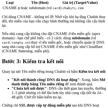
Loại
Tên (Host)
Giá trị (Target/Value)
CNAME
hoặc subdomain (vd
)
@
card
chabiti.com
Chỉ dùng CNAME - không trỏ IP. Nhờ vậy khi hạ tầng Chabiti thay
đổi, tên miền của bạn vẫn chạy bình thường mà không cần cấu hình
lại.
Nếu nhà cung cấp không cho đặt CNAME ở tên miền gốc (apex
domain) - hạn chế phổ biến - có 2 cách: dùng
subdomain
(vd
) thay vì tên miền gốc, hoặc chuyển quản lý DNS
card.congty.vn
sang nhà cung cấp hỗ trợ CNAME ở tên miền gốc như Cloudflare
(CNAME flattening, miễn phí).
Bước 3: Kiểm tra kết nối
Quay lại tab Tên miền riêng trong Chabiti và bấm
Kiểm tra kết nối
:
"Kết nối thành công! DNS đã hoạt động"
: Xong, bấm
Mở
danh thiếp bằng Tên miền riêng
để xem thành quả.
"Chưa kết nối được"
: DNS cần thời gian lan truyền, thường
1–5 phút nhưng có thể lâu hơn tùy nhà cung cấp (tối đa 24–
48 giờ). Chờ rồi bấm kiểm tra lại.
Chứng chỉ
SSL được cấp tự động miễn phí
sau khi DNS hoạt