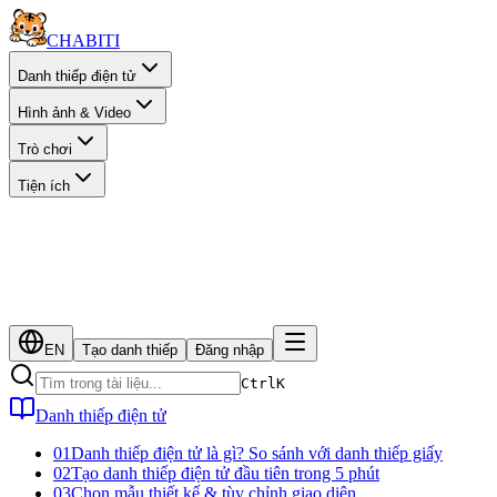
CHA
BITI
Danh thiếp điện tử
Hình ảnh & Video
Trò chơi
Tiện ích
EN
Tạo danh thiếp
Đăng nhập
Ctrl
K
Danh thiếp điện tử
01
Danh thiếp điện tử là gì? So sánh với danh thiếp giấy
02
Tạo danh thiếp điện tử đầu tiên trong 5 phút
03
Chọn mẫu thiết kế & tùy chỉnh giao diện