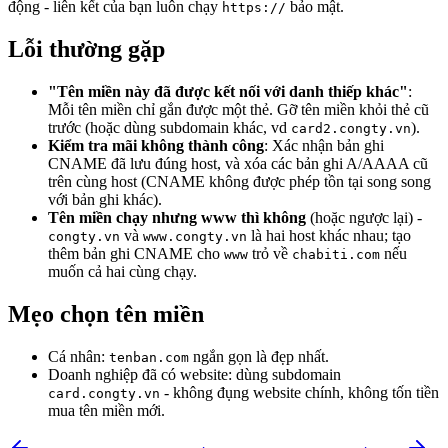
động - liên kết của bạn luôn chạy
bảo mật.
https://
Lỗi thường gặp
"Tên miền này đã được kết nối với danh thiếp khác"
:
Mỗi tên miền chỉ gắn được một thẻ. Gỡ tên miền khỏi thẻ cũ
trước (hoặc dùng subdomain khác, vd
).
card2.congty.vn
Kiểm tra mãi không thành công
: Xác nhận bản ghi
CNAME đã lưu đúng host, và xóa các bản ghi A/AAAA cũ
trên cùng host (CNAME không được phép tồn tại song song
với bản ghi khác).
Tên miền chạy nhưng www thì không
(hoặc ngược lại) -
và
là hai host khác nhau; tạo
congty.vn
www.congty.vn
thêm bản ghi CNAME cho
trỏ về
nếu
www
chabiti.com
muốn cả hai cùng chạy.
Mẹo chọn tên miền
Cá nhân:
ngắn gọn là đẹp nhất.
tenban.com
Doanh nghiệp đã có website: dùng subdomain
- không đụng website chính, không tốn tiền
card.congty.vn
mua tên miền mới.