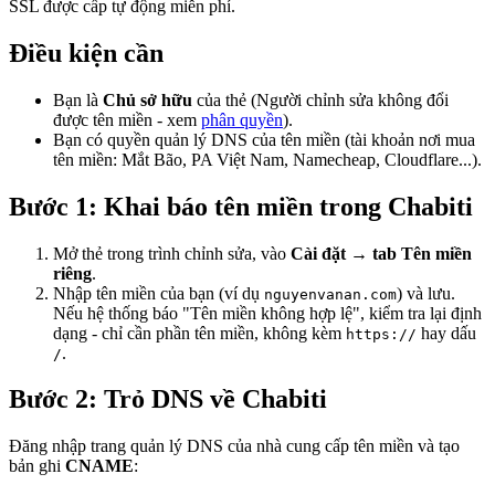
SSL được cấp tự động miễn phí.
Điều kiện cần
Bạn là
Chủ sở hữu
của thẻ (Người chỉnh sửa không đổi
được tên miền - xem
phân quyền
).
Bạn có quyền quản lý DNS của tên miền (tài khoản nơi mua
tên miền: Mắt Bão, PA Việt Nam, Namecheap, Cloudflare...).
Bước 1: Khai báo tên miền trong Chabiti
Mở thẻ trong trình chỉnh sửa, vào
Cài đặt → tab Tên miền
riêng
.
Nhập tên miền của bạn (ví dụ
) và lưu.
nguyenvanan.com
Nếu hệ thống báo "Tên miền không hợp lệ", kiểm tra lại định
dạng - chỉ cần phần tên miền, không kèm
hay dấu
https://
.
/
Bước 2: Trỏ DNS về Chabiti
Đăng nhập trang quản lý DNS của nhà cung cấp tên miền và tạo
bản ghi
CNAME
: